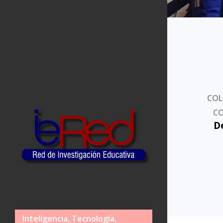
COL
CO
D
Inteligencia, Tecnología,